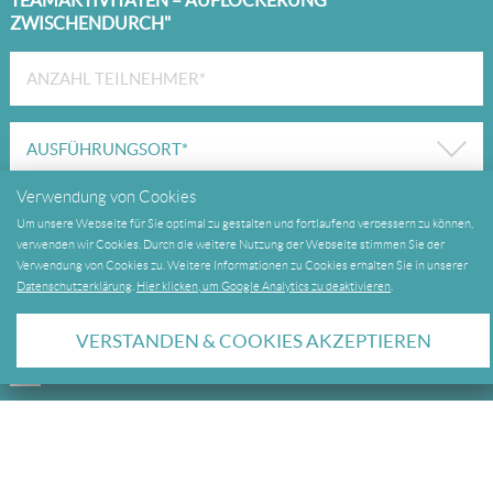
TEAMAKTIVITÄTEN – AUFLOCKERUNG
ZWISCHENDURCH"
Verwendung von Cookies
Um unsere Webseite für Sie optimal zu gestalten und fortlaufend verbessern zu können,
verwenden wir Cookies. Durch die weitere Nutzung der Webseite stimmen Sie der
Verwendung von Cookies zu. Weitere Informationen zu Cookies erhalten Sie in unserer
Newsletter bestellen
Datenschutzerklärung
.
Hier klicken, um Google Analytics zu deaktivieren
.
Ja
VERSTANDEN & COOKIES AKZEPTIEREN
Nein