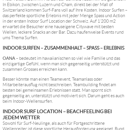
In Ebikon, zwischen Luzern und Cham, direkt bei der Mall of
Switzerland kommen Surf-Fans voll auf Ihre Kosten. Indoor Surfen –
das perfekte sportliche Erlebnis mit jeder Menge Spass und Action
in der ersten Indoor Surf Location der Schweiz. Auf 1‘200 m2
erwartet die Besucher eine hauseigene Citywave mit besten
Wellen, leckere Snacks an der Bar. Dazu haufenweise Events rund
ums Thema Surfen.
INDOOR SURFEN – ZUSAMMENHALT – SPASS – ERLEBNIS
OANA
– bedeutet im hawaiianischen so viel wie Familie und das
einzigartige Gefühl, wenn man sich gegenseitig unterstützt und
zusammen Grosses erreichen kann.
Besser könnte man einen Teamevent, Teamanlass oder
Mitarbeiterausflug nicht beschreiben. Teambuilding findet am
besten bei gemeinsamen Erlebnissen statt. Man spornt sich
gegenseitig an, unterstützt und motiviert sich. Darum geht es auch
beim Indoor-Wellensurfen.
INDOOR SURF LOCATION – BEACHFEELING BEI
JEDEM WETTER
Sowohl für Surf-Neulinge, als auch für Fortgeschrittene
Wellenreiter ist diese sportliche Herausforderung geeignet. Rund