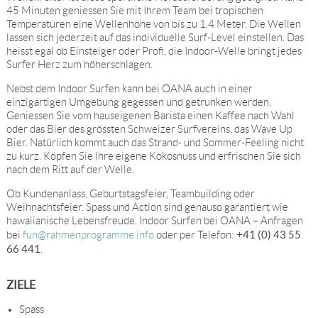
45 Minuten geniessen Sie mit Ihrem Team bei tropischen
Temperaturen eine Wellenhöhe von bis zu 1.4 Meter. Die Wellen
lassen sich jederzeit auf das individuelle Surf-Level einstellen. Das
heisst egal ob Einsteiger oder Profi, die Indoor-Welle bringt jedes
Surfer Herz zum höherschlagen.
Nebst dem Indoor Surfen kann bei OANA auch in einer
einzigartigen Umgebung gegessen und getrunken werden.
Geniessen Sie vom hauseigenen Barista einen Kaffee nach Wahl
oder das Bier des grössten Schweizer Surfvereins, das Wave Up
Bier. Natürlich kommt auch das Strand- und Sommer-Feeling nicht
zu kurz. Köpfen Sie Ihre eigene Kokosnuss und erfrischen Sie sich
nach dem Ritt auf der Welle.
Ob Kundenanlass, Geburtstagsfeier, Teambuilding oder
Weihnachtsfeier. Spass und Action sind genauso garantiert wie
hawaiianische Lebensfreude. Indoor Surfen bei OANA – Anfragen
+41 (0) 43 55
bei
fun@rahmenprogramme.info
oder per Telefon:
66 441
.
ZIELE
Spass