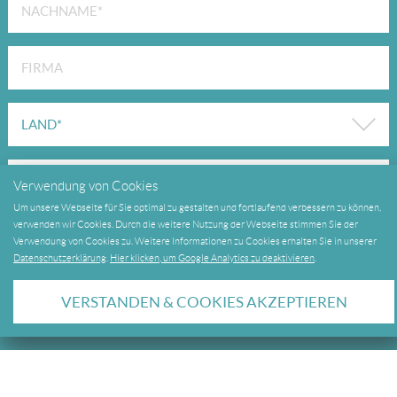
Verwendung von Cookies
Um unsere Webseite für Sie optimal zu gestalten und fortlaufend verbessern zu können,
verwenden wir Cookies. Durch die weitere Nutzung der Webseite stimmen Sie der
Verwendung von Cookies zu. Weitere Informationen zu Cookies erhalten Sie in unserer
Datenschutzerklärung
.
Hier klicken, um Google Analytics zu deaktivieren
.
VERSTANDEN & COOKIES AKZEPTIEREN
DETAILS ZUM RAHMENPROGRAMM "INDOOR SURFEN
BEI OANA"