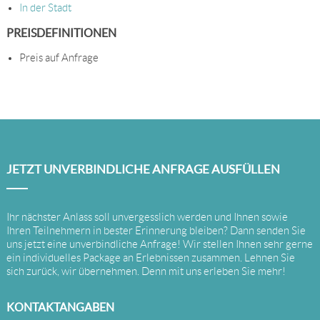
In der Stadt
PREISDEFINITIONEN
Preis auf Anfrage
JETZT UNVERBINDLICHE ANFRAGE AUSFÜLLEN
Ihr nächster Anlass soll unvergesslich werden und Ihnen sowie
Ihren Teilnehmern in bester Erinnerung bleiben? Dann senden Sie
uns jetzt eine unverbindliche Anfrage! Wir stellen Ihnen sehr gerne
ein individuelles Package an Erlebnissen zusammen. Lehnen Sie
sich zurück, wir übernehmen. Denn mit uns erleben Sie mehr!
KONTAKTANGABEN