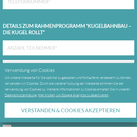
DETAILS ZUM RAHMENPROGRAMM "KUGELBAHNBAU –
DIE KUGEL ROLLT"
Verwendung von Cookies
Um unsere Webseite für Sie optimal zu gestalten und fortlaufend verbessern zu können,
verwenden wir Cookies. Durch die weitere Nutzung der Webseite stimmen Sie der
Verwendung von Cookies zu. Weitere Informationen zu Cookies erhalten Sie in unserer
Datenschutzerklärung
.
Hier klicken, um Google Analytics zu deaktivieren
.
Newsletter bestellen
VERSTANDEN & COOKIES AKZEPTIEREN
Ja
Nein