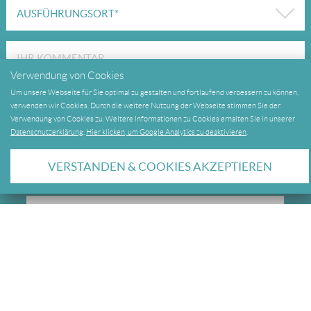
Verwendung von Cookies
Um unsere Webseite für Sie optimal zu gestalten und fortlaufend verbessern zu können,
Newsletter bestellen
verwenden wir Cookies. Durch die weitere Nutzung der Webseite stimmen Sie der
Verwendung von Cookies zu. Weitere Informationen zu Cookies erhalten Sie in unserer
Ja
Datenschutzerklärung
.
Hier klicken, um Google Analytics zu deaktivieren
.
Nein
VERSTANDEN & COOKIES AKZEPTIEREN