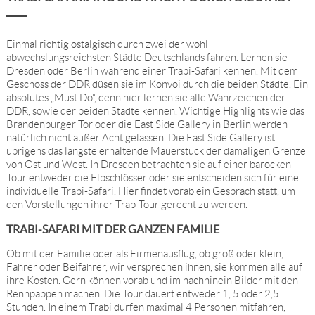
Einmal richtig ostalgisch durch zwei der wohl
abwechslungsreichsten Städte Deutschlands fahren. Lernen sie
Dresden oder Berlin während einer Trabi-Safari kennen. Mit dem
Geschoss der DDR düsen sie im Konvoi durch die beiden Städte. Ein
absolutes „Must Do“, denn hier lernen sie alle Wahrzeichen der
DDR, sowie der beiden Städte kennen. Wichtige Highlights wie das
Brandenburger Tor oder die East Side Gallery in Berlin werden
natürlich nicht außer Acht gelassen. Die East Side Gallery ist
übrigens das längste erhaltende Mauerstück der damaligen Grenze
von Ost und West. In Dresden betrachten sie auf einer barocken
Tour entweder die Elbschlösser oder sie entscheiden sich für eine
individuelle Trabi-Safari. Hier findet vorab ein Gespräch statt, um
den Vorstellungen ihrer Trab-Tour gerecht zu werden.
TRABI-SAFARI MIT DER GANZEN FAMILIE
Ob mit der Familie oder als Firmenausflug, ob groß oder klein,
Fahrer oder Beifahrer, wir versprechen ihnen, sie kommen alle auf
ihre Kosten. Gern können vorab und im nachhinein Bilder mit den
Rennpappen machen. Die Tour dauert entweder 1, 5 oder 2,5
Stunden. In einem Trabi dürfen maximal 4 Personen mitfahren,