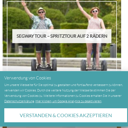
SEGWAY TOUR – SPRITZTOUR AUF 2 RÄDERN
Verwendung von Cookies
Um unsere Webseite für Sie optimal zu gestalten und fortlaufend verbessern zu können,
verwenden wir Cookies. Durch die weitere Nutzung der Webseite stimmen Sie der
Verwendung von Cookies zu. Weitere Informationen zu Cookies erhalten Sie in unserer
Datenschutzerklärung
.
Hier klicken, um Google Analytics zu deaktivieren
.
VERSTANDEN & COOKIES AKZEPTIEREN
TEAMSPIELE IN DEN ALPEN – SPASS MIT
TEAMSPIRIT