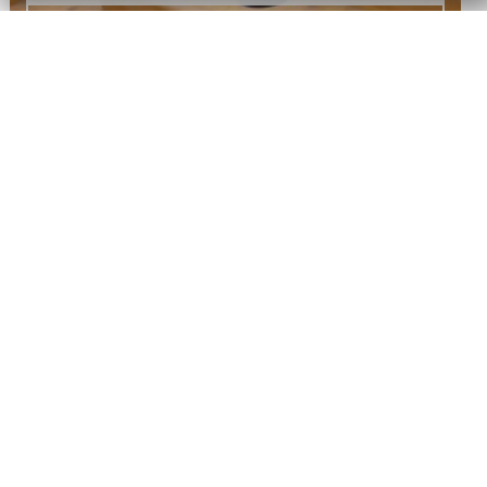
UP TO DATE! MODERNE RAHMENPROGRAMME IN
IHR POSTFACH
Möchten Sie stets über die neuesten und trendigsten Aktivitäten
für Ihre Veranstaltungen informiert sein? Der Newsletter von
Rahmenprogramme verrät Ihnen welche Events heute gefragt sind
und verspricht spannende Informationen.
Bringen Sie sich Up to date! Melden Sie sich jetzt an!