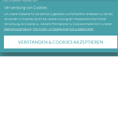
Newsletter bestellen
Verwendung von Cookies
Ja
Um unsere Webseite für Sie optimal zu gestalten und fortlaufend verbessern zu können,
verwenden wir Cookies. Durch die weitere Nutzung der Webseite stimmen Sie der
Nein
Verwendung von Cookies zu. Weitere Informationen zu Cookies erhalten Sie in unserer
Datenschutzerklärung
.
Hier klicken, um Google Analytics zu deaktivieren
.
VERSTANDEN & COOKIES AKZEPTIEREN
WEITERE RAHMENPROGRAMME