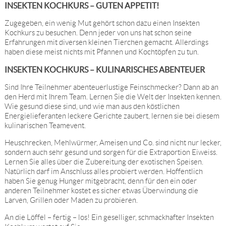
INSEKTEN KOCHKURS – GUTEN APPETIT!
Zugegeben, ein wenig Mut gehört schon dazu einen Insekten
Kochkurs zu besuchen. Denn jeder von uns hat schon seine
Erfahrungen mit diversen kleinen Tierchen gemacht. Allerdings
haben diese meist nichts mit Pfannen und Kochtöpfen zu tun.
INSEKTEN KOCHKURS – KULINARISCHES ABENTEUER
Sind Ihre Teilnehmer abenteuerlustige Feinschmecker? Dann ab an
den Herd mit Ihrem Team. Lernen Sie die Welt der Insekten kennen.
Wie gesund diese sind, und wie man aus den köstlichen
Energielieferanten leckere Gerichte zaubert, lernen sie bei diesem
kulinarischen Teamevent.
Heuschrecken, Mehlwürmer, Ameisen und Co. sind nicht nur lecker,
sondern auch sehr gesund und sorgen für die Extraportion Eiweiss.
Lernen Sie alles über die Zubereitung der exotischen Speisen.
Natürlich darf im Anschluss alles probiert werden. Hoffentlich
haben Sie genug Hunger mitgebracht, denn für den ein oder
anderen Teilnehmer kostet es sicher etwas Überwindung die
Larven, Grillen oder Maden zu probieren.
An die Löffel – fertig – los! Ein geselliger, schmackhafter Insekten